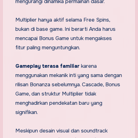
mengurangi dinamika permainan dasar.
Multiplier hanya aktif selama Free Spins,
bukan di base game. Ini berarti Anda harus
mencapai Bonus Game untuk mengakses
fitur paling menguntungkan.
Gameplay terasa familiar
karena
menggunakan mekanik inti yang sama dengan
rilisan Bonanza sebelumnya. Cascade, Bonus
Game, dan struktur Multiplier tidak
menghadirkan pendekatan baru yang
signifikan.
Meskipun desain visual dan soundtrack