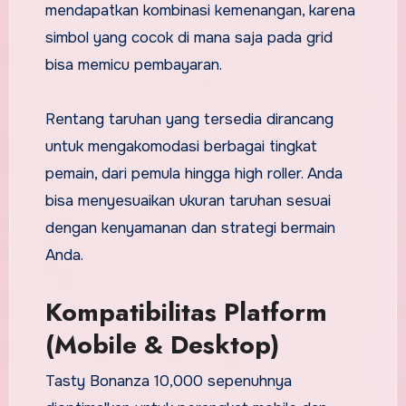
mendapatkan kombinasi kemenangan, karena
simbol yang cocok di mana saja pada grid
bisa memicu pembayaran.
Rentang taruhan yang tersedia dirancang
untuk mengakomodasi berbagai tingkat
pemain, dari pemula hingga high roller. Anda
bisa menyesuaikan ukuran taruhan sesuai
dengan kenyamanan dan strategi bermain
Anda.
Kompatibilitas Platform
(Mobile & Desktop)
Tasty Bonanza 10,000 sepenuhnya