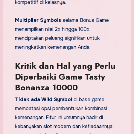
kompetitif di kelasnya.
Multiplier Symbols
selama Bonus Game
menampilkan nilai 2x hingga 100x,
menciptakan peluang signifikan untuk
meningkatkan kemenangan Anda.
Kritik dan Hal yang Perlu
Diperbaiki Game Tasty
Bonanza 10000
Tidak ada Wild Symbol
di base game
membatasi opsi pembentukan kombinasi
kemenangan. Fitur ini umumnya hadir di
kebanyakan slot modern dan ketiadaannya