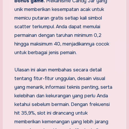
bonus game.
Mekanisme Candy Jar yang
unik memberikan kesempatan acak untuk
memicu putaran gratis setiap kali simbol
scatter terkumpul. Anda dapat memulai
permainan dengan taruhan minimum 0,2
hingga maksimum 40, menjadikannya cocok
untuk berbagai jenis pemain.
Ulasan ini akan membahas secara detail
tentang fitur-fitur unggulan, desain visual
yang menarik, informasi teknis penting, serta
kelebihan dan kekurangan yang perlu Anda
ketahui sebelum bermain. Dengan frekuensi
hit 35,9%, slot ini dirancang untuk
memberikan kemenangan yang lebih jarang