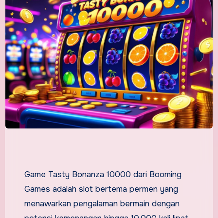
Game Tasty Bonanza 10000 dari Booming
Games adalah slot bertema permen yang
menawarkan pengalaman bermain dengan