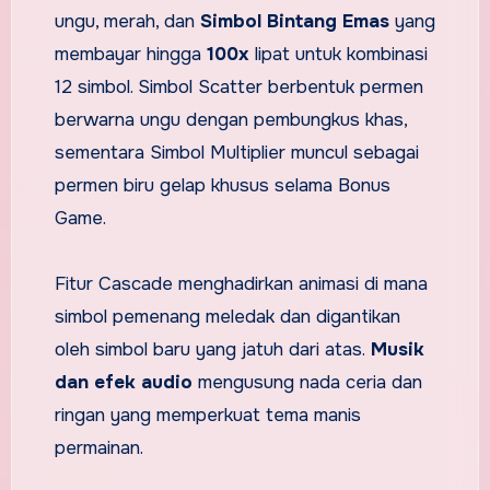
ungu, merah, dan
Simbol Bintang Emas
yang
membayar hingga
100x
lipat untuk kombinasi
12 simbol. Simbol Scatter berbentuk permen
berwarna ungu dengan pembungkus khas,
sementara Simbol Multiplier muncul sebagai
permen biru gelap khusus selama Bonus
Game.
Fitur Cascade menghadirkan animasi di mana
simbol pemenang meledak dan digantikan
oleh simbol baru yang jatuh dari atas.
Musik
dan efek audio
mengusung nada ceria dan
ringan yang memperkuat tema manis
permainan.