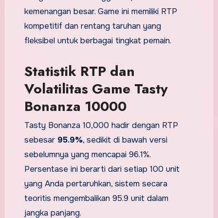
kemenangan besar. Game ini memiliki RTP
kompetitif dan rentang taruhan yang
fleksibel untuk berbagai tingkat pemain.
Statistik RTP dan
Volatilitas Game Tasty
Bonanza 10000
Tasty Bonanza 10,000 hadir dengan RTP
sebesar
95.9%
, sedikit di bawah versi
sebelumnya yang mencapai 96.1%.
Persentase ini berarti dari setiap 100 unit
yang Anda pertaruhkan, sistem secara
teoritis mengembalikan 95.9 unit dalam
jangka panjang.