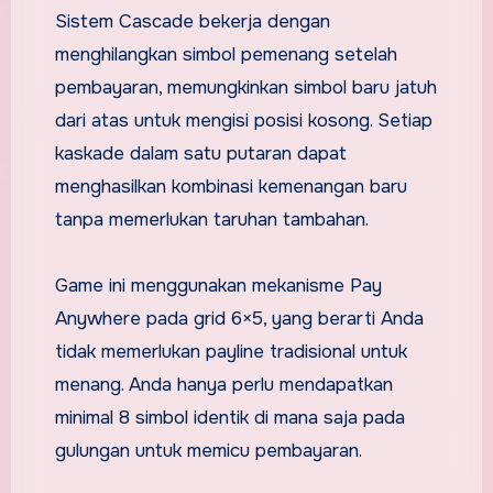
Sistem Cascade bekerja dengan
menghilangkan simbol pemenang setelah
pembayaran, memungkinkan simbol baru jatuh
dari atas untuk mengisi posisi kosong. Setiap
kaskade dalam satu putaran dapat
menghasilkan kombinasi kemenangan baru
tanpa memerlukan taruhan tambahan.
Game ini menggunakan mekanisme Pay
Anywhere pada grid 6×5, yang berarti Anda
tidak memerlukan payline tradisional untuk
menang. Anda hanya perlu mendapatkan
minimal 8 simbol identik di mana saja pada
gulungan untuk memicu pembayaran.