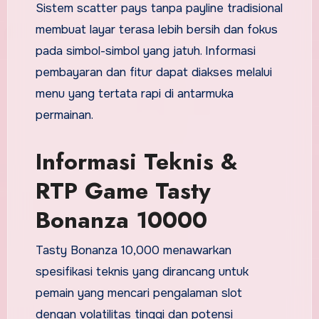
Sistem scatter pays tanpa payline tradisional
membuat layar terasa lebih bersih dan fokus
pada simbol-simbol yang jatuh. Informasi
pembayaran dan fitur dapat diakses melalui
menu yang tertata rapi di antarmuka
permainan.
Informasi Teknis &
RTP Game Tasty
Bonanza 10000
Tasty Bonanza 10,000 menawarkan
spesifikasi teknis yang dirancang untuk
pemain yang mencari pengalaman slot
dengan volatilitas tinggi dan potensi