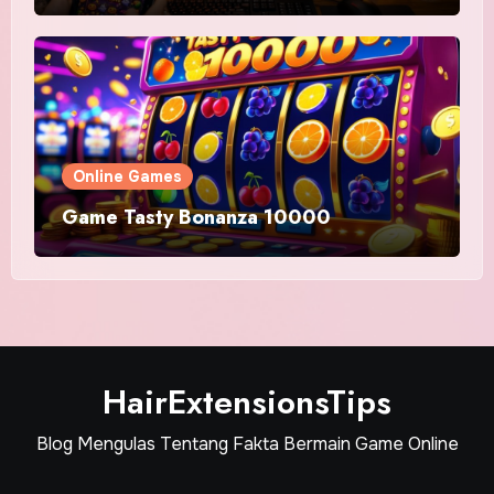
Online Games
Game Tasty Bonanza 10000
HairExtensionsTips
Blog Mengulas Tentang Fakta Bermain Game Online